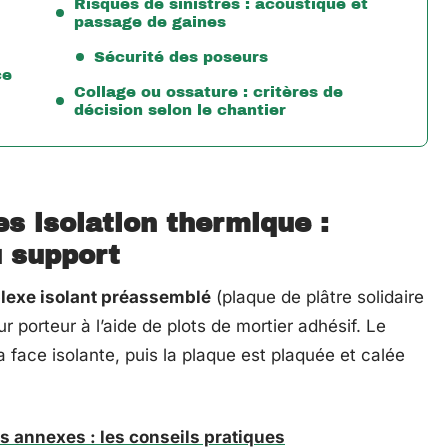
Risques de sinistres : acoustique et
passage de gaines
Sécurité des poseurs
ce
Collage ou ossature : critères de
décision selon le chantier
s isolation thermique :
u support
exe isolant préassemblé
(plaque de plâtre solidaire
r porteur à l’aide de plots de mortier adhésif. Le
la face isolante, puis la plaque est plaquée et calée
es annexes : les conseils pratiques