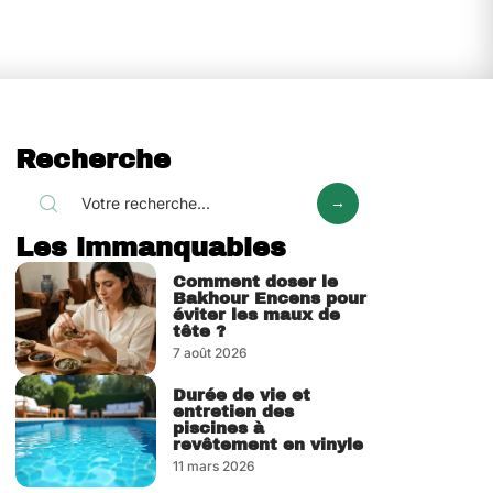
Recherche
Les immanquables
Comment doser le
Bakhour Encens pour
éviter les maux de
tête ?
7 août 2026
Durée de vie et
entretien des
piscines à
revêtement en vinyle
11 mars 2026