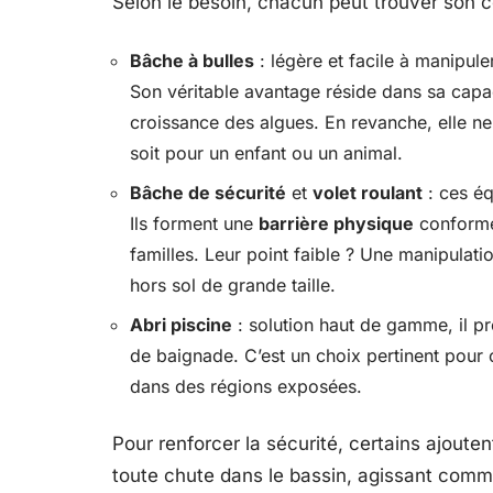
Selon le besoin, chacun peut trouver son c
Bâche à bulles
: légère et facile à manipuler
Son véritable avantage réside dans sa capac
croissance des algues. En revanche, elle ne
soit pour un enfant ou un animal.
Bâche de sécurité
et
volet roulant
: ces éq
Ils forment une
barrière physique
conforme 
familles. Leur point faible ? Une manipulati
hors sol de grande taille.
Abri piscine
: solution haut de gamme, il pr
de baignade. C’est un choix pertinent pour c
dans des régions exposées.
Pour renforcer la sécurité, certains ajoute
toute chute dans le bassin, agissant comme