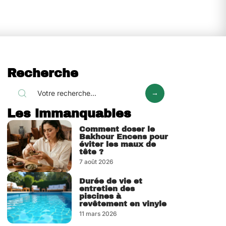
Recherche
Les immanquables
Comment doser le
Bakhour Encens pour
éviter les maux de
tête ?
7 août 2026
Durée de vie et
entretien des
piscines à
revêtement en vinyle
11 mars 2026